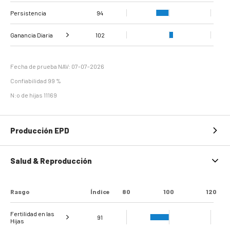
Persistencia
Proteína %
94
91
Ganancia Diaria
102
Ganancia diaria de
Evaluación de la
107
99
peso
carcasa
Fecha de prueba NAV: 07-07-2026
Confiabilidad 99 %
N:o de hijas 11169
Producción EPD
Salud & Reproducción
Rasgo
Índice
80
100
120
Fertilidad en las
91
Hijas