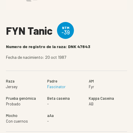
FYN Tanic
NTM
-39
Numero de registro de la raza: DNK 47843
Fecha de nacimiento: 20 oct 1987
Raza
Padre
AM
Jersey
Fascinator
Fyr
Prueba genómica
Beta caseína
Kappa Caseína
Probado
-
AB
Mocho
aAa
Con cuernos
-