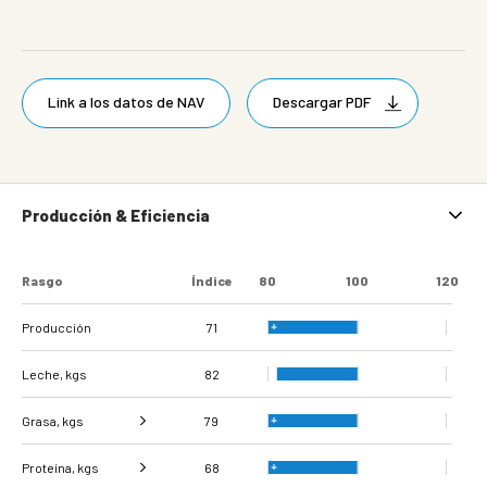
Link a los datos de NAV
Descargar PDF
Producción & Eficiencia
Rasgo
Índice
80
100
120
Producción
71
Leche, kgs
82
Grasa, kgs
79
Proteína, kgs
Grasa %
106
68