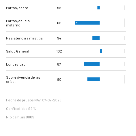
Intervalo entre la
Intervalo desde la
Intervalo Parto -
Cantidad de
Cantidad de
primera hasta la
primera hasta la
Partos, padre
Primera
inseminaciones
inseminaciones, (
104
103
96
88
98
91
última inseminación
última inseminación
Inseminación (Vacas)
(vaquillas)
vacas).
(vaquillas)
(vacas)
Partos, abuelo
68
materno
Resistencia a mastitis
94
Salud General
102
Longevidad
87
Sobrevivencia de las
90
crías.
Fecha de prueba NAV: 07-07-2026
Confiabilidad 99 %
N:o de hijas 8009