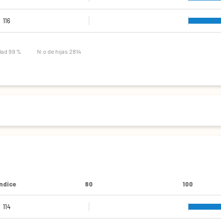
114
118
116
93
dad 99 %
N:o de hijas 2814
Índice
80
100
114