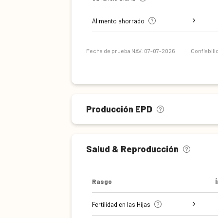
Ganancia diaria de peso
Evaluación de la carcasa
Alimento ahorrado
Eficiencia de mantenimiento
Fecha de prueba NAV: 07-07-2026
Confiabili
Producción EPD
Salud & Reproducción
Rasgo
Fertilidad en las Hijas