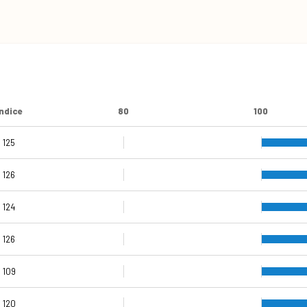
Índice
80
100
125
126
124
98
126
94
109
120