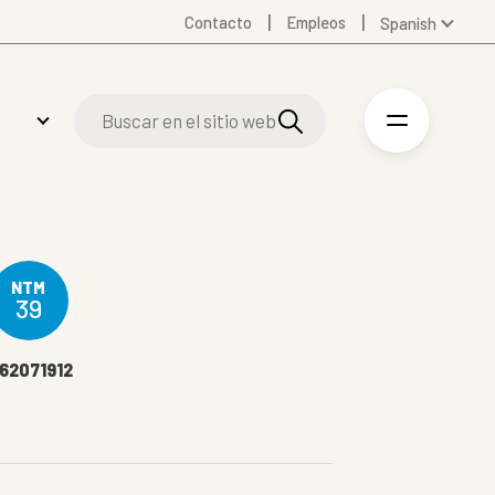
Contacto
Empleos
Spanish
Global
Australia
Denmark
Finland
Germany
Swedish
United Kingdom
United States
NTM
39
362071912