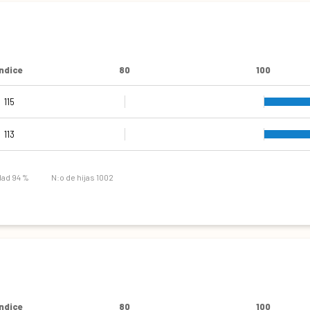
Índice
80
100
115
113
dad 94 %
N:o de hijas 1002
Índice
80
100