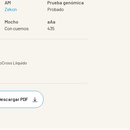
AM
Prueba genómica
Zekon
Probado
Mocho
aAa
Con cuernos
435
oCross Líiquido
Descargar PDF