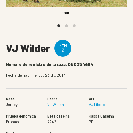
Madre
VJ Wilder
NTM
2
Numero de registro de la raza: DNK 304654
Fecha de nacimiento: 23 dic 2017
Raza
Padre
AM
Jersey
VJ Willem
VJ Libero
Prueba genómica
Beta caseína
Kappa Caseína
Probado
A2A2
BB