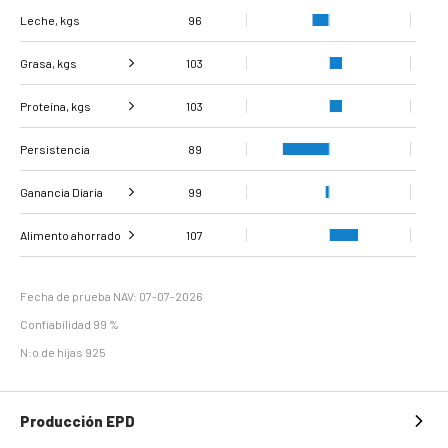
Leche, kgs
96
Grasa, kgs
103
Proteína, kgs
Grasa %
106
103
Persistencia
Proteína %
89
111
Ganancia Diaria
99
Ganancia diaria de
Evaluación de la
Alimento ahorrado
100
107
99
peso
carcasa
Eficiencia de
112
mantenimiento
Fecha de prueba NAV: 07-07-2026
Confiabilidad 99 %
N:o de hijas 925
Producción EPD