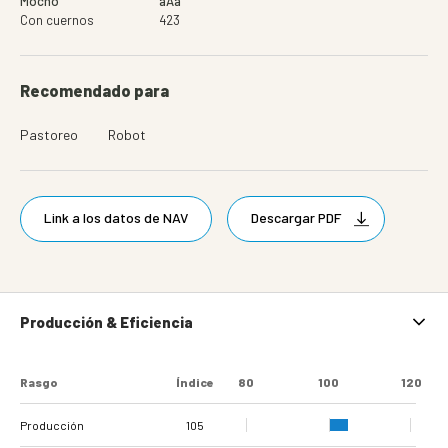
Mocho
aAa
Con cuernos
423
Recomendado para
Pastoreo
Robot
Link a los datos de NAV
Descargar PDF
Producción & Eficiencia
Rasgo
Índice
80
100
120
Producción
105