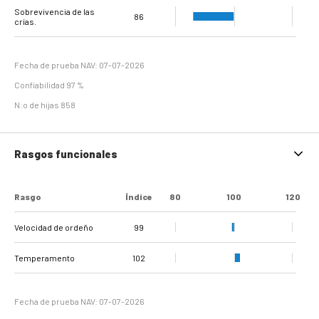
Dermatitis digital+
Doble suela +
verrugosa e
Sobrevivencia de las
Ulcera Plantar
Hemorragia plantar
Erosión del Talón
Dermatitis
Separación de la
Pezuña tirabuzón
100
102
109
123
115
99
96
Hiperplasia
86
crías.
Interdigital
Línea Blanca
interdigital.
Fecha de prueba NAV: 07-07-2026
Confiabilidad 97 %
N:o de hijas 858
Rasgos funcionales
Rasgo
Índice
80
100
120
Velocidad de ordeño
99
Temperamento
102
Fecha de prueba NAV: 07-07-2026