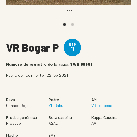
Toro
VR Bogar P
NTM
11
Numero de registro de la raza: SWE 99981
Fecha de nacimiento: 22 feb 2021
Raza
Padre
AM
Ganado Rojo
VR Babus P
VR Fonseca
Prueba genómica
Beta caseína
Kappa Caseína
Probado
A2A2
AA
Mocho
aAa