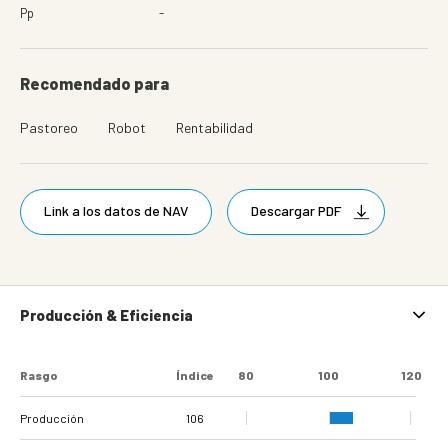
Pp
-
Recomendado para
Pastoreo
Robot
Rentabilidad
Link a los datos de NAV
Descargar PDF
Producción & Eficiencia
Rasgo
Índice
80
100
120
Producción
106