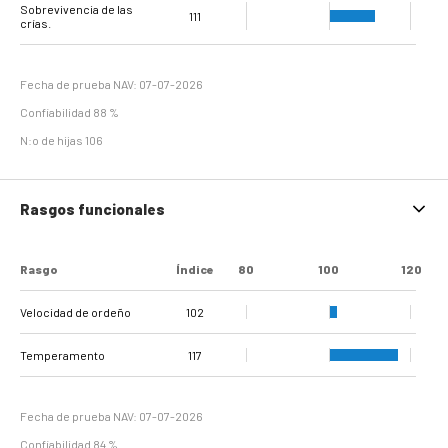
verrugosa e
Sobrevivencia de las
Ulcera Plantar
Hemorragia plantar
Erosión del Talón
Dermatitis
Separación de la
Pezuña tirabuzón
105
128
109
104
118
119
113
Hiperplasia
111
crías.
Interdigital
Línea Blanca
interdigital.
Fecha de prueba NAV: 07-07-2026
Confiabilidad 88 %
N:o de hijas 106
Rasgos funcionales
Rasgo
Índice
80
100
120
Velocidad de ordeño
102
Temperamento
117
Fecha de prueba NAV: 07-07-2026
Confiabilidad 84 %