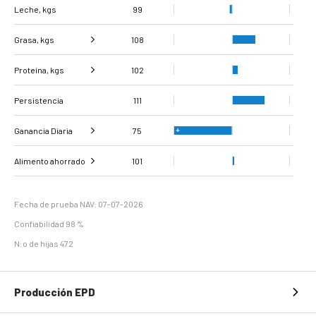
Leche, kgs
99
Grasa, kgs
108
Proteína, kgs
Grasa %
102
111
Persistencia
Proteína %
105
111
Ganancia Diaria
75
Ganancia diaria de
Evaluación de la
Alimento ahorrado
101
69
88
peso
carcasa
Eficiencia de
118
mantenimiento
Fecha de prueba NAV: 07-07-2026
Confiabilidad 98 %
N:o de hijas 472
Producción EPD