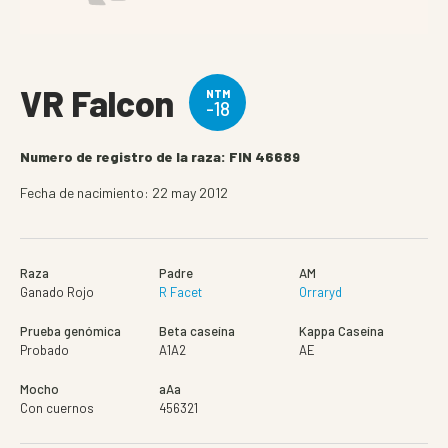
VR Falcon
NTM
-18
Numero de registro de la raza: FIN 46689
Fecha de nacimiento: 22 may 2012
Raza
Padre
AM
Ganado Rojo
R Facet
Orraryd
Prueba genómica
Beta caseína
Kappa Caseína
Probado
A1A2
AE
Mocho
aAa
Con cuernos
456321