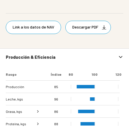
Link a los datos de NAV
Descargar PDF
Producción & Eficiencia
Rasgo
Índice
80
100
120
Producción
85
Leche, kgs
96
Grasa, kgs
86
Proteína, kgs
Grasa %
88
87