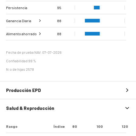
Persistencia
Proteína %
88
95
Ganancia Diaria
88
Ganancia diaria de
Evaluación de la
Alimento ahorrado
95
88
83
peso
carcasa
Eficiencia de
97
mantenimiento
Fecha de prueba NAV: 07-07-2026
Confiabilidad 99 %
N:o de hijas 2578
Producción EPD
Salud & Reproducción
Rasgo
Índice
80
100
120