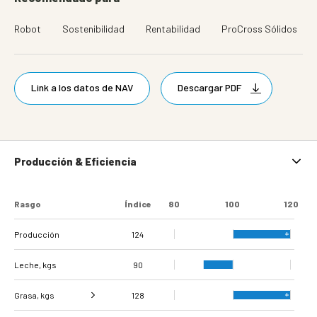
Robot
Sostenibilidad
Rentabilidad
ProCross Sólidos
Link a los datos de NAV
Descargar PDF
Producción & Eficiencia
Rasgo
Índice
80
100
120
Producción
124
Leche, kgs
90
Grasa, kgs
128