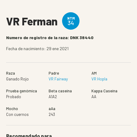
VR Ferman
NTM
34
Numero de registro de la raza: DNK 38440
Fecha de nacimiento: 29 ene 2021
Raza
Padre
AM
Ganado Rojo
VR Fairway
VR Hopla
Prueba genómica
Beta caseína
Kappa Caseína
Probado
A1A2
AA
Mocho
aAa
Con cuernos
243
Recomendado para