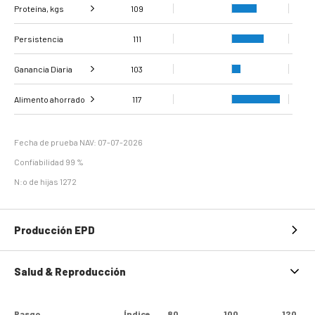
Proteína, kgs
Grasa %
109
147
Persistencia
Proteína %
134
111
Ganancia Diaria
103
Ganancia diaria de
Evaluación de la
Alimento ahorrado
109
95
117
peso
carcasa
Eficiencia de
94
mantenimiento
Fecha de prueba NAV: 07-07-2026
Confiabilidad 99 %
N:o de hijas 1272
Producción EPD
Salud & Reproducción
Rasgo
Índice
80
100
120