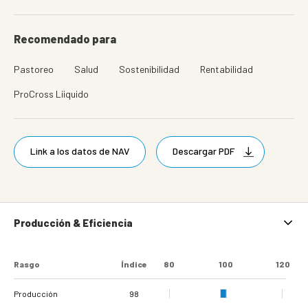
Recomendado para
Pastoreo
Salud
Sostenibilidad
Rentabilidad
ProCross Líiquido
Link a los datos de NAV
Descargar PDF
Producción & Eficiencia
Rasgo
Índice
80
100
120
Producción
98