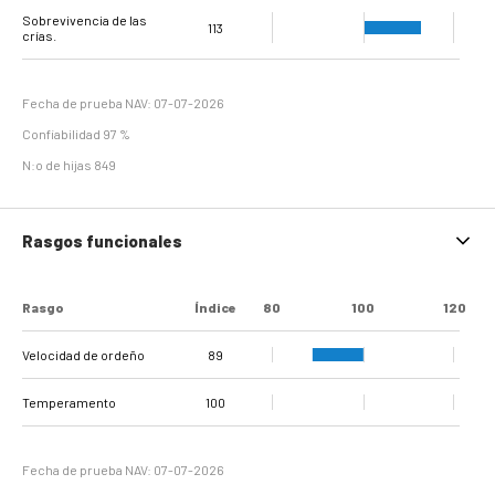
Dermatitis digital+
Doble suela +
verrugosa e
Sobrevivencia de las
Ulcera Plantar
Hemorragia plantar
Erosión del Talón
Dermatitis
Separación de la
Pezuña tirabuzón
108
120
107
103
112
89
94
Hiperplasia
113
crías.
Interdigital
Línea Blanca
interdigital.
Fecha de prueba NAV: 07-07-2026
Confiabilidad 97 %
N:o de hijas 849
Rasgos funcionales
Rasgo
Índice
80
100
120
Velocidad de ordeño
89
Temperamento
100
Fecha de prueba NAV: 07-07-2026