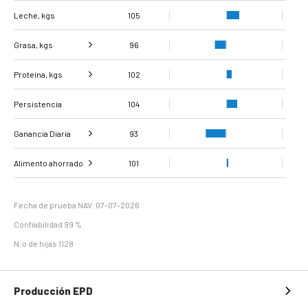
Leche, kgs
105
Grasa, kgs
96
Proteína, kgs
Grasa %
102
90
Persistencia
Proteína %
104
94
Ganancia Diaria
93
Ganancia diaria de
Evaluación de la
Alimento ahorrado
101
89
97
peso
carcasa
Eficiencia de
112
mantenimiento
Fecha de prueba NAV: 07-07-2026
Confiabilidad 99 %
N:o de hijas 1128
Producción EPD