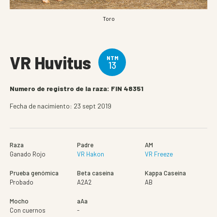
Toro
VR Huvitus
NTM
13
Numero de registro de la raza: FIN 48351
Fecha de nacimiento: 23 sept 2019
Raza
Padre
AM
Ganado Rojo
VR Hakon
VR Freeze
Prueba genómica
Beta caseína
Kappa Caseína
Probado
A2A2
AB
Mocho
aAa
Con cuernos
-