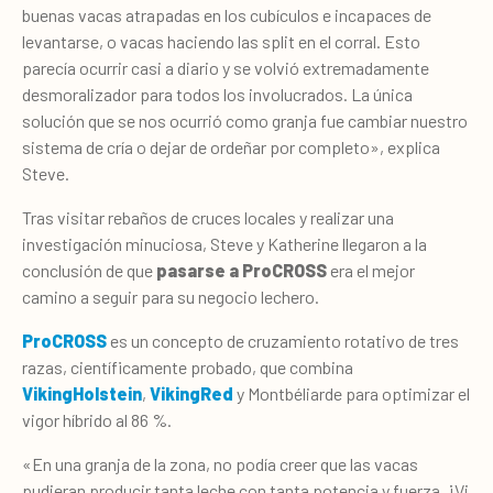
buenas vacas atrapadas en los cubículos e incapaces de
levantarse, o vacas haciendo las split en el corral. Esto
parecía ocurrir casi a diario y se volvió extremadamente
desmoralizador para todos los involucrados. La única
solución que se nos ocurrió como granja fue cambiar nuestro
sistema de cría o dejar de ordeñar por completo», explica
Steve.
Tras visitar rebaños de cruces locales y realizar una
investigación minuciosa, Steve y Katherine llegaron a la
conclusión de que
pasarse a ProCROSS
era el mejor
camino a seguir para su negocio lechero.
ProCROSS
es un concepto de cruzamiento rotativo de tres
razas, científicamente probado, que combina
VikingHolstein
,
VikingRed
y Montbéliarde para optimizar el
vigor híbrido al 86 %.
«En una granja de la zona, no podía creer que las vacas
pudieran producir tanta leche con tanta potencia y fuerza. ¡Vi