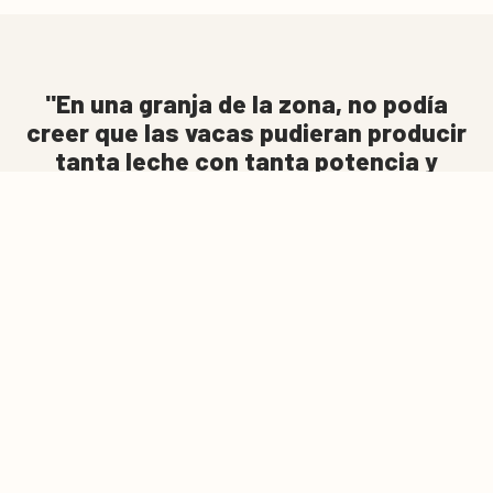
En una granja de la zona, no podía
creer que las vacas pudieran producir
tanta leche con tanta potencia y
fuerza. ¡Vi animales lecheros que
antes habría considerado de carne
0
produciendo 11 500 litros en su
Cesta de cotización
quintay sextalactancia! Las cifras de
salud también eran increíbles. Eso
cambió por completo mi forma de
pensar.