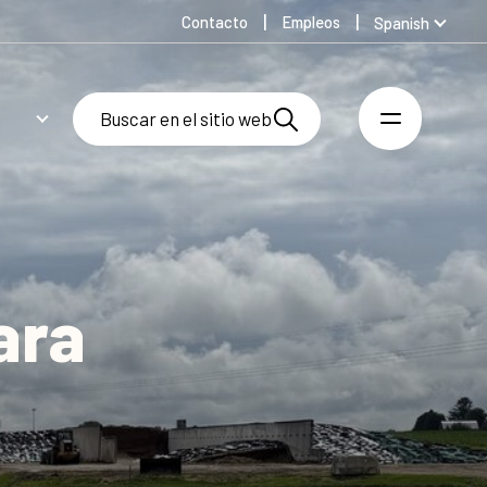
Contacto
Empleos
Spanish
Global
Australia
Denmark
Finland
Germany
Swedish
United Kingdom
United States
ara