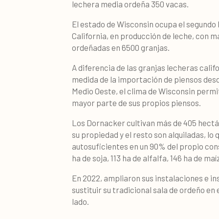
lechera media ordeña 350 vacas.
El estado de Wisconsin ocupa el segundo l
California, en producción de leche, con m
ordeñadas en 6500 granjas.
A diferencia de las granjas lecheras cali
medida de la importación de piensos desde
Medio Oeste, el clima de Wisconsin permit
mayor parte de sus propios piensos.
Los Dornacker cultivan más de 405 hectár
su propiedad y el resto son alquiladas, lo 
autosuficientes en un 90% del propio con
ha de soja, 113 ha de alfalfa, 146 ha de maíz
En 2022, ampliaron sus instalaciones e i
sustituir su tradicional sala de ordeño en
lado.