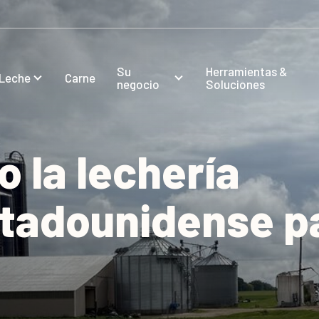
Su
Herramientas &
Leche
Carne
negocio
Soluciones
 la lechería
stadounidense p