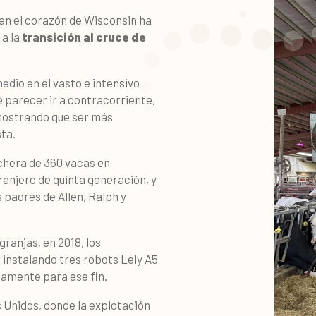
 en el corazón de Wisconsin ha
a la
transición al cruce de
dio en el vasto e intensivo
parecer ir a contracorriente,
mostrando que ser más
ta.
chera de 360 vacas en
ranjero de quinta generación, y
 padres de Allen, Ralph y
ranjas, en 2018, los
instalando tres robots Lely A5
samente para ese fin.
 Unidos, donde la explotación