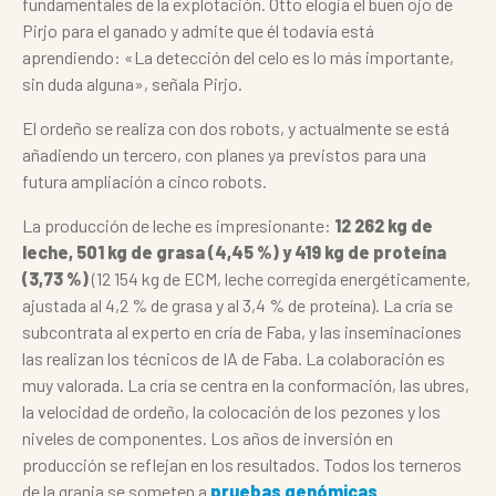
fundamentales de la explotación. Otto elogia el buen ojo de
Pirjo para el ganado y admite que él todavía está
aprendiendo: «La detección del celo es lo más importante,
sin duda alguna», señala Pirjo.
El ordeño se realiza con dos robots, y actualmente se está
añadiendo un tercero, con planes ya previstos para una
futura ampliación a cinco robots.
La producción de leche es impresionante:
12 262 kg de
leche, 501 kg de grasa (4,45 %) y 419 kg de proteína
(3,73 %)
(12 154 kg de ECM, leche corregida energéticamente,
ajustada al 4,2 % de grasa y al 3,4 % de proteína). La cría se
subcontrata al experto en cría de Faba, y las inseminaciones
las realizan los técnicos de IA de Faba. La colaboración es
muy valorada. La cría se centra en la conformación, las ubres,
la velocidad de ordeño, la colocación de los pezones y los
niveles de componentes. Los años de inversión en
producción se reflejan en los resultados. Todos los terneros
de la granja se someten a
pruebas genómicas
.