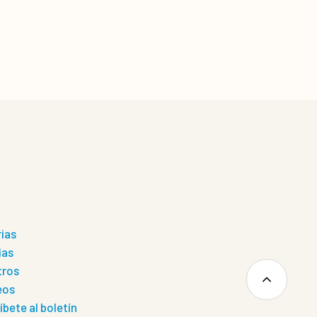
rias
ias
tros
eos
íbete al boletín