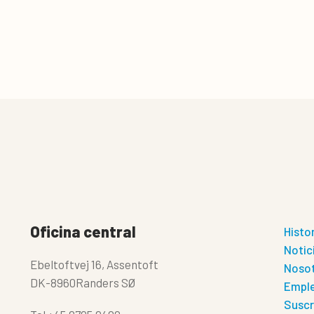
Oficina central
Histo
Notic
Ebeltoftvej 16, Assentoft
Noso
DK-8960Randers SØ
Empl
Suscr