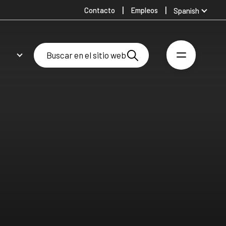
Contacto
Empleos
Spanish
Global
Australia
Denmark
Finland
Germany
Swedish
United Kingdom
United States