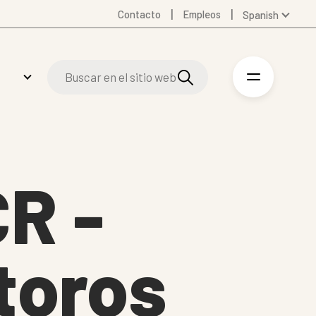
Contacto
Empleos
Spanish
Global
Australia
Denmark
Finland
Germany
Swedish
United Kingdom
CR -
United States
toros