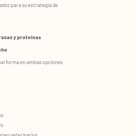
ados para su estrategia de
rasas y proteínas
che
gual forma en ambas opciones
eo
vo
stes veterinarios