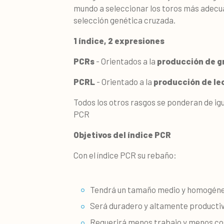
mundo a seleccionar los toros más adecu
selección genética cruzada.
1 índice, 2 expresiones
PCRs
- Orientados a la
producción de g
PCRL
- Orientado a la
producción de le
Todos los otros rasgos se ponderan de i
PCR
Objetivos del índice PCR
Con el índice PCR su rebaño:
Tendrá un tamaño medio y homogén
Será duradero y altamente producti
Requerirá menos trabajo y menos co