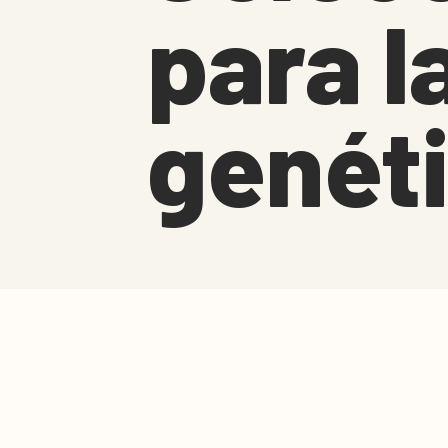
para l
genét