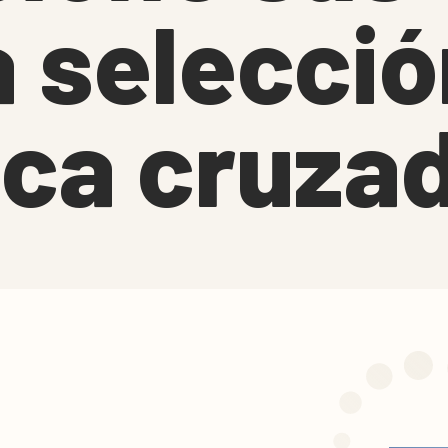
a selecci
ica cruza