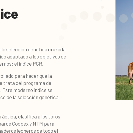
dice
 la selección genética cruzada
ico adaptado a los objetivos de
rnos: el índice PCR.
ollado para hacer que la
se trata del programa de
 Este moderno índice se
ico de la selección genética
áctica, clasifica a los toros
liaarde Coopex y NTM para
naderos lecheros de todo el