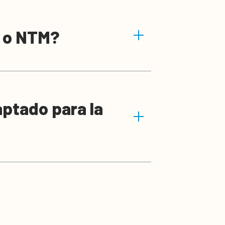
U o NTM?
aptado para la