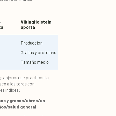
e
VikingHolstein
ta
aporta
Producción
Grasas y proteinas
Tamaño medio
granjeros que practican la
ece a los toros con
es índices:
nas y grasas/ubres/un
ños/salud general