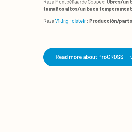
Raza Montbéliaarde Coopex:
Ubres/un t
tamaños altos/un buen temperamento
Raza
VikingHolstein
:
Producción/parto 
Read more about ProCROSS