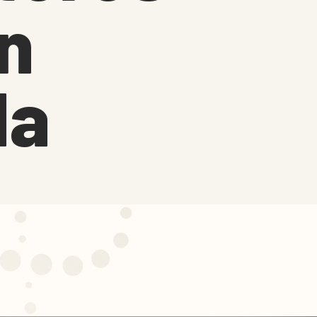
ón
da