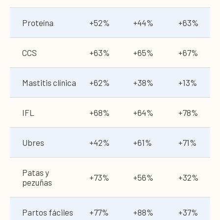
Proteína
+52%
+44%
+63%
CCS
+63%
+65%
+67%
Mastitis clínica
+62%
+38%
+13%
IFL
+68%
+64%
+78%
Ubres
+42%
+61%
+71%
Patas y
+73%
+56%
+32%
pezuñas
Partos fáciles
+77%
+88%
+37%