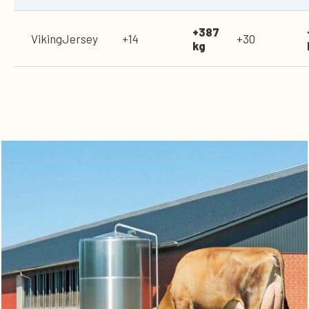
+387
VikingJersey
+14
+30
kg