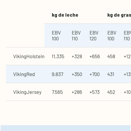
kg de leche
kg de gra
EBV
EBV
EBV
EBV
EB
100
110
120
100
110
VikingHolstein
11,335
+328
+656
458
+12
VikingRed
9.837
+350
+700
431
+13
VikingJersey
7.565
+286
+573
452
+10