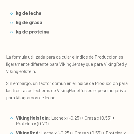
kg de leche
kg de grasa
kg de proteína
La fórmula utilizada para calcular el índice de Producción es
ligeramente diferente para VikingJersey que para VikingRed y
VikingHolstein.
Sin embargo, un factor común en el índice de Producción para
las tres razas lecheras de VikingGenetics es el peso negativo
para kilogramos de leche.
VikingHolstein
: Leche x (-0.25) + Grasa x (0.55) +
Proteína x (0.70)
VikingRed
: Leche x (-0.25) + Grasa x (0.55) + Proteína x