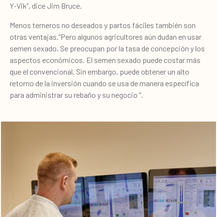
Y-Vik”, dice Jim Bruce.
Menos terneros no deseados y partos fáciles también son
otras ventajas.“Pero algunos agricultores aún dudan en usar
semen sexado. Se preocupan por la tasa de concepción y los
aspectos económicos. El semen sexado puede costar más
que el convencional. Sin embargo, puede obtener un alto
retorno de la inversión cuando se usa de manera específica
para administrar su rebaño y su negocio ".