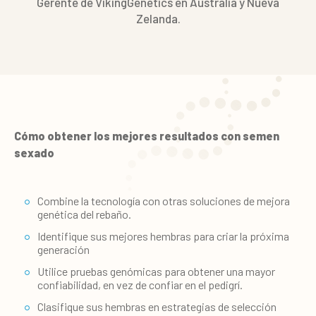
Gerente de VikingGenetics en Australia y Nueva
Zelanda.
Cómo obtener los mejores resultados con semen
sexado
Combine la tecnología con otras soluciones de mejora
genética del rebaño.
Identifique sus mejores hembras para criar la próxima
generación
Utilice pruebas genómicas para obtener una mayor
confiabilidad, en vez de confiar en el pedigrí.
Clasifique sus hembras en estrategias de selección