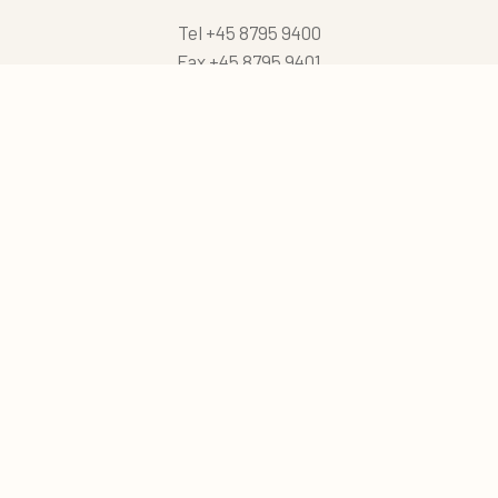
Tel
+45 8795 9400
Fax
+45 8795 9401
export@vikinggenetics.com
0
Cesta de cotización
Historias
Noticias
Nosotros
Empleos
Suscríbete al boletín
Síganos en