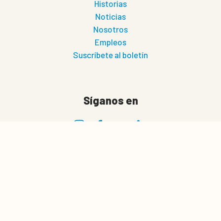
Historias
Noticias
Nosotros
Empleos
Suscríbete al boletín
Síganos en
0
Cesta de cotización
Privacidad
Politica de privacidad
Términos de Uso
Guardar configuración