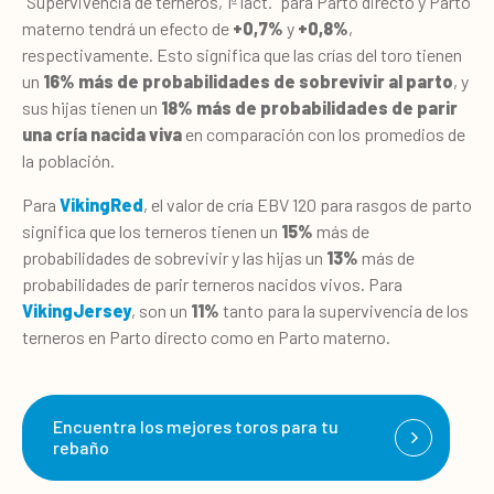
"Supervivencia de terneros, 1ª lact." para Parto directo y Parto
materno tendrá un efecto de
+0,7%
y
+0,8%
,
respectivamente. Esto significa que las crías del toro tienen
un
16% más de probabilidades de sobrevivir al parto
, y
sus hijas tienen un
18% más de probabilidades de parir
una cría nacida viva
en comparación con los promedios de
la población.
Para
VikingRed
, el valor de cría EBV 120 para rasgos de parto
significa que los terneros tienen un
15%
más de
probabilidades de sobrevivir y las hijas un
13%
más de
probabilidades de parir terneros nacidos vivos. Para
VikingJersey
, son un
11%
tanto para la supervivencia de los
terneros en Parto directo como en Parto materno.
Encuentra los mejores toros para tu
rebaño