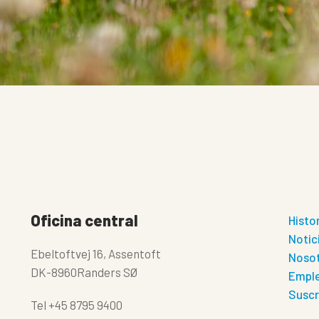
Oficina central
Histo
Notic
Ebeltoftvej 16, Assentoft
Noso
DK-8960Randers SØ
Empl
Suscr
Tel
+45 8795 9400