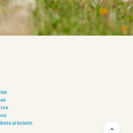
rias
ias
tros
eos
íbete al boletín