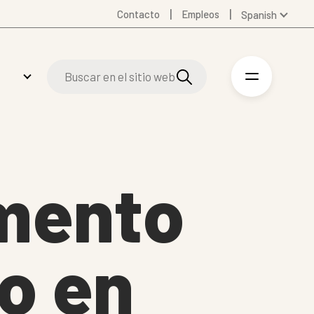
Contacto
Empleos
Spanish
Global
Australia
Denmark
Finland
Germany
Swedish
United Kingdom
imento
United States
o en