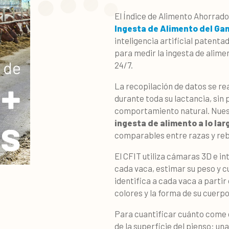
El Índice de Alimento Ahorrad
Ingesta de Alimento del Ga
inteligencia artificial patenta
para medir la ingesta de alime
24/7.
La recopilación de datos se re
durante toda su lactancia, sin p
comportamiento natural. Nuest
ingesta de alimento a lo lar
comparables entre razas y re
El CFIT utiliza cámaras 3D e in
cada vaca, estimar su peso y c
identifica a cada vaca a partir
colores y la forma de su cuerpo
Para cuantificar cuánto come
de la superficie del pienso: una