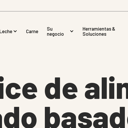
Su
Herramientas &
Leche
Carne
negocio
Soluciones
ice de al
ado basad