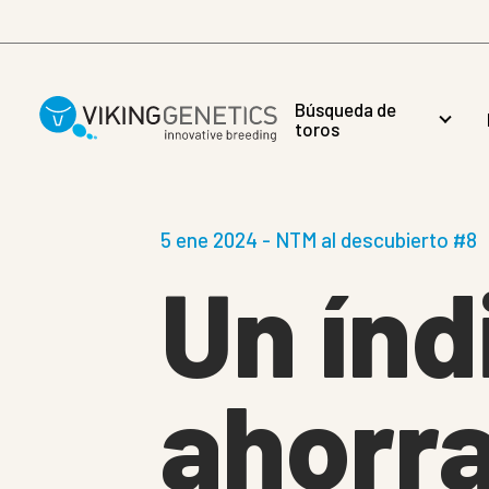
Skip to main content
Búsqueda de
toros
5 ene 2024 - NTM al descubierto #8
Un índ
ahorr