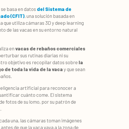
o se basa en datos
del Sistema de
nado (CFIT)
, una solución basada en
da que utiliza cámaras 3D y deep learning
nto de las vacas en su entorno natural
aliza en
vacas de rebaños comerciales
erturbar sus rutinas diarias ni su
ro objetivo es recopilar datos sobre
la
go de toda la vida de la vaca
y que sean
baños.
teligencia artificial para reconocer a
uantificar cuánto come. El sistema
 de fotos de su lomo, por su patrón de
.
 cada una, las cámaras toman imágenes
 antes de que la vaca vaya a la zona de