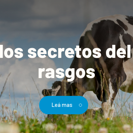
los secretos del
rasgos
Leá mas